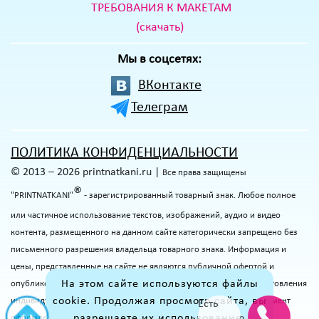
ТРЕБОВАНИЯ К МАКЕТАМ
(скачать)
Мы в соцсетях:
ВКонтакте
Телеграм
ПОЛИТИКА КОНФИДЕНЦИАЛЬНОСТИ
© 2013 – 2026 printnatkani.ru |
Все права защищены
®
"PRINTNATKANI"
- зарегистрированный товарный знак. Любое полное
или частичное использование текстов, изображений, аудио и видео
контента, размещенного на данном сайте категорически запрещено без
письменного разрешения владельца товарного знака. Информация и
цены, представленные на сайте не являются публичной офертой и
На этом сайте используются файлы
опубликованы в ознакомительных целях. Точную стоимость изготовления
cookie. Продолжая просмотр сайта, вы
индивидуальных текстильных изделий и актуальные сроки на момент
Есть
разрешаете их использование.
оформления заказа уточняйте у менеджеров.