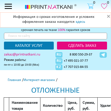
0
0
Информация о сроках изготовления и условиях
оформления заказа находится
здесь
cрочная печать на ткани
100%
гарантия сроков
КАТАЛОГ УСЛУГ
СДЕЛАТЬ ЗАКАЗ
zakaz@printnatkani.ru
RU
8 800 550-29-37
Режим работы:
RU
+7 495 021-37-77
пн-пт с 10:00 до 19:00 (Мск)
KZ
+7 707 015-84-55
Главная
/
Интернет-магазин
/
ОТЛОЖЕННЫЕ
Наименование
Цена,
Сумма,
Количество
Удали
товара
руб.
руб.