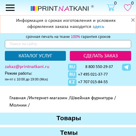
0
0
Информация о сроках изготовления и условиях
оформления заказа находится
здесь
cрочная печать на ткани
100%
гарантия сроков
КАТАЛОГ УСЛУГ
СДЕЛАТЬ ЗАКАЗ
zakaz@printnatkani.ru
RU
8 800 550-29-37
Режим работы:
RU
+7 495 021-37-77
пн-пт с 10:00 до 19:00 (Мск)
KZ
+7 707 015-84-55
Главная
/
Интернет-магазин
/
Швейная фурнитура
/
Молнии
/
Товары
Темы